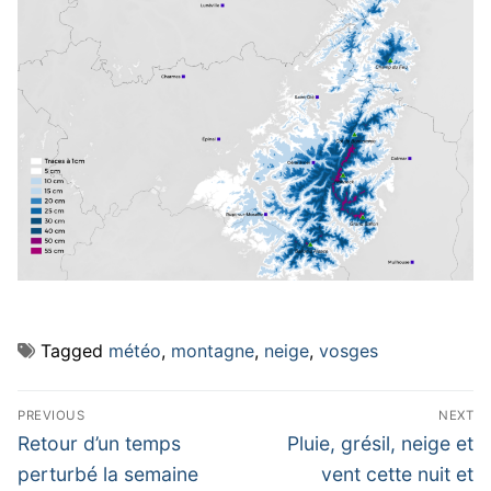
Tagged
météo
,
montagne
,
neige
,
vosges
Navigation
PREVIOUS
NEXT
de
Previous
Next
Retour d’un temps
Pluie, grésil, neige et
post:
post:
l’article
perturbé la semaine
vent cette nuit et