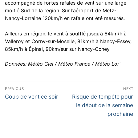
accompagné de fortes rafales de vent sur une large
moitié Sud de la région. Sur l’aéroport de Metz-
Nancy-Lorraine 120km/h en rafale ont été mesurés.
Ailleurs en région, le vent à soufflé jusqu’à 64km/h à
Valleroy et Corny-sur-Moselle, 81km/h à Nancy-Essey,
85km/h à Épinal, 90km/sur sur Nancy-Ochey.
Données: Météo Ciel / Météo France / Météo Lor’
Navigation
PREVIOUS
NEXT
de
Previous
Next
Coup de vent ce soir
Risque de tempête pour
post:
post:
l’article
le début de la semaine
prochaine