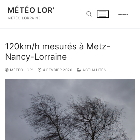
Aller
MÉTÉO LOR'
au
-----
contenu
MÉTÉO LORRAINE
Rechercher :
120km/h mesurés à Metz-
Nancy-Lorraine
MÉTÉO LOR'
4 FÉVRIER 2020
ACTUALITÉS