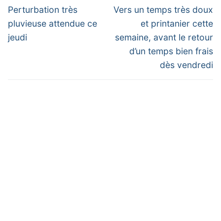
de
Previous
Next
Perturbation très
Vers un temps très doux
post:
post:
l’article
pluvieuse attendue ce
et printanier cette
jeudi
semaine, avant le retour
d’un temps bien frais
dès vendredi