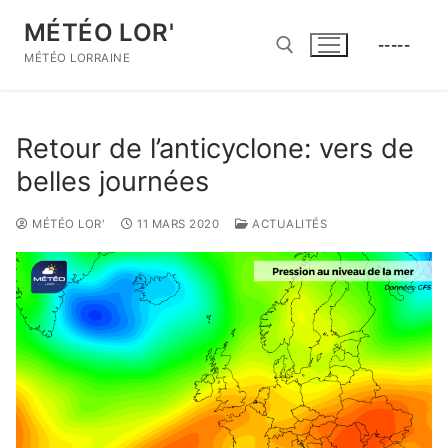
Aller
MÉTÉO LOR'
au
-----
contenu
MÉTÉO LORRAINE
Rechercher :
Retour de l’anticyclone: vers de
belles journées
MÉTÉO LOR'
11 MARS 2020
ACTUALITÉS