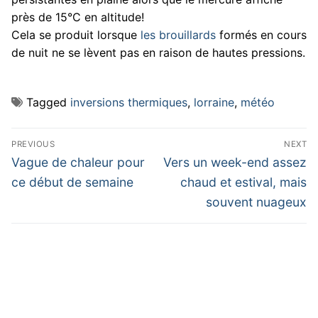
près de 15°C en altitude!
Cela se produit lorsque
les brouillards
formés en cours
de nuit ne se lèvent pas en raison de hautes pressions.
Tagged
inversions thermiques
,
lorraine
,
météo
Navigation
PREVIOUS
NEXT
de
Previous
Next
Vague de chaleur pour
Vers un week-end assez
post:
post:
l’article
ce début de semaine
chaud et estival, mais
souvent nuageux