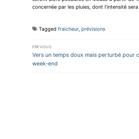
concernée par les pluies, dont l’intensité ser
Tagged
fraicheur
,
prévisions
Navigation
PREVIOUS
Previous
de
Vers un temps doux mais perturbé pour 
post:
week-end
l’article