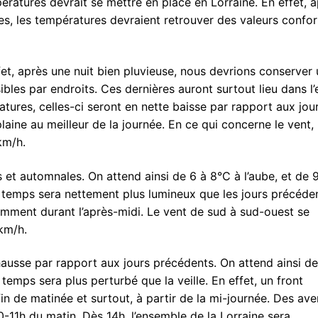
ratures devrait se mettre en place en Lorraine. En effet, 
res, les températures devraient retrouver des valeurs confo
fet, après une nuit bien pluvieuse, nous devrions conserver
bles par endroits. Ces dernières auront surtout lieu dans l’
atures, celles-ci seront en nette baisse par rapport aux jou
aine au meilleur de la journée. En ce qui concerne le vent, 
km/h.
s et automnales. On attend ainsi de 6 à 8°C à l’aube, et de 
e temps sera nettement plus lumineux que les jours précéden
mment durant l’après-midi. Le vent de sud à sud-ouest se
 km/h.
hausse par rapport aux jours précédents. On attend ainsi de
 temps sera plus perturbé que la veille. En effet, un front
in de matinée et surtout, à partir de la mi-journée. Des ave
0-11h du matin. Dès 14h, l’ensemble de la Lorraine sera