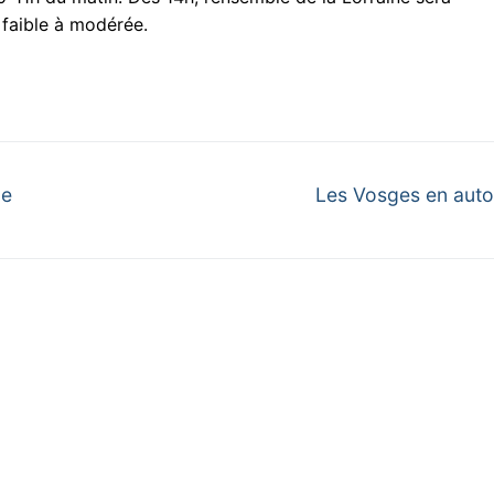
a faible à modérée.
Next
ce
Les Vosges en aut
post: