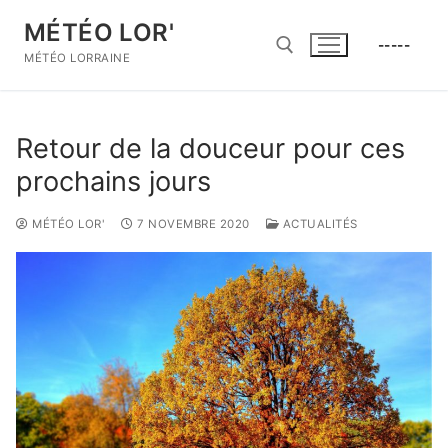
Aller
MÉTÉO LOR'
au
-----
contenu
MÉTÉO LORRAINE
Rechercher :
Retour de la douceur pour ces
prochains jours
MÉTÉO LOR'
7 NOVEMBRE 2020
ACTUALITÉS