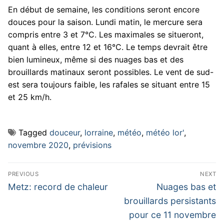
En début de semaine, les conditions seront encore
douces pour la saison. Lundi matin, le mercure sera
compris entre 3 et 7°C. Les maximales se situeront,
quant à elles, entre 12 et 16°C. Le temps devrait être
bien lumineux, même si des nuages bas et des
brouillards matinaux seront possibles. Le vent de sud-
est sera toujours faible, les rafales se situant entre 15
et 25 km/h.
Tagged
douceur
,
lorraine
,
météo
,
météo lor'
,
novembre 2020
,
prévisions
Navigation
PREVIOUS
NEXT
de
Previous
Next
Metz: record de chaleur
Nuages bas et
post:
post:
l’article
brouillards persistants
pour ce 11 novembre