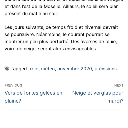
et dans l’est de la Moselle. Ailleurs, le soleil sera bien
présent du matin au soir.
Les jours suivants, ce temps froid et hivernal devrait
se poursuivre. Néanmoins, le courant pourrait se
montrer un peu plus perturbé. Des averses de pluie,
voire de neige, seront alors envisageables.
Tagged
froid
,
météo
,
novembre 2020
,
prévisions
Navigation
PREVIOUS
NEXT
de
Previous
Next
Vers de fortes gelées en
Neige et verglas pour
post:
post:
l’article
plaine?
mardi?