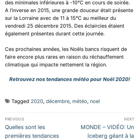
des minimales inférieures à -10°C en cours de soirée.
A l’inverse en 2015, une grande douceur était présente
sur la Lorraine avec de 11 à 15°C au meilleur du
vendredi 25 décembre 2015. Des éclaircies étaient
également présentes durant cette journée.
Ces prochaines années, les Noëls bancs risquent de
faire encore plus rares en raison du réchauffement
climatique qui impacte nettement la région.
Retrouvez nos tendances météo pour Noël 2020!
Tagged
2020
,
décembre
,
météo
,
noel
Navigation
PREVIOUS
NEXT
de
Previous
Next
Quelles sont les
MONDE – VIDÉO: Un
post:
post:
l’article
premières tendances
Iceberg géant à la