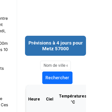
entre
nt
edi,
 500m
es 10
ts
De
. Ces