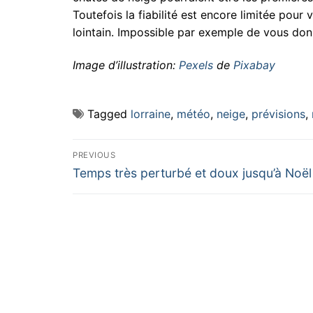
Toutefois la fiabilité est encore limitée pour
lointain. Impossible par exemple de vous don
Image d’illustration:
Pexels
de
Pixabay
Tagged
lorraine
,
météo
,
neige
,
prévisions
,
Navigation
PREVIOUS
Previous
de
Temps très perturbé et doux jusqu’à Noël
post:
l’article