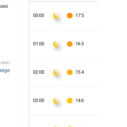
ssez
NEXT
neige