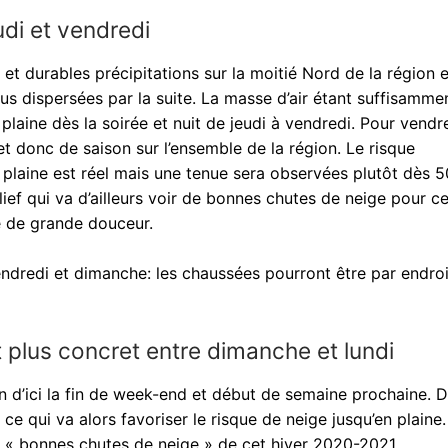
udi et vendredi
et durables précipitations sur la moitié Nord de la région 
plus dispersées par la suite. La masse d’air étant suffisamme
 plaine dès la soirée et nuit de jeudi à vendredi. Pour vendr
t donc de saison sur l’ensemble de la région. Le risque
n plaine est réel mais une tenue sera observées plutôt dès
elief qui va d’ailleurs voir de bonnes chutes de neige pour c
de de grande douceur.
endredi et dimanche: les chaussées pourront être par endroi
 plus concret entre dimanche et lundi
n d’ici la fin de week-end et début de semaine prochaine. 
e ce qui va alors favoriser le risque de neige jusqu’en plaine
s « bonnes chutes de neige » de cet hiver 2020-2021.