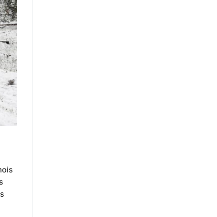
mois
s
es