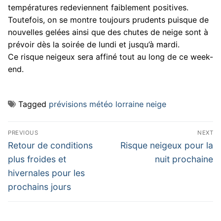
températures redeviennent faiblement positives.
Toutefois, on se montre toujours prudents puisque de
nouvelles gelées ainsi que des chutes de neige sont à
prévoir dès la soirée de lundi et jusqu’à mardi.
Ce risque neigeux sera affiné tout au long de ce week-
end.
Tagged
prévisions météo lorraine neige
Navigation
PREVIOUS
NEXT
de
Previous
Next
Retour de conditions
Risque neigeux pour la
post:
post:
l’article
plus froides et
nuit prochaine
hivernales pour les
prochains jours