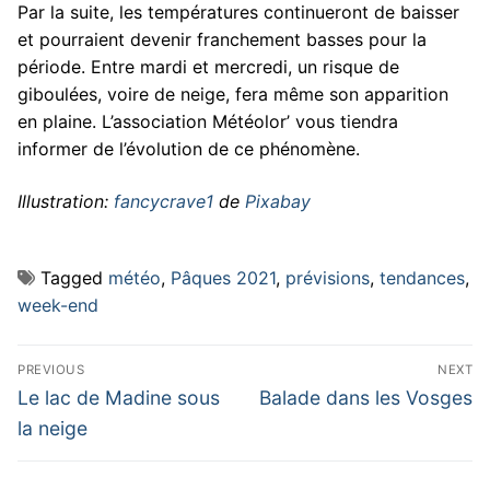
Par la suite, les températures continueront de baisser
et pourraient devenir franchement basses pour la
période. Entre mardi et mercredi, un risque de
giboulées, voire de neige, fera même son apparition
en plaine. L’association Météolor’ vous tiendra
informer de l’évolution de ce phénomène.
Illustration:
fancycrave1
de
Pixabay
Tagged
météo
,
Pâques 2021
,
prévisions
,
tendances
,
week-end
Navigation
PREVIOUS
NEXT
de
Previous
Next
Le lac de Madine sous
Balade dans les Vosges
post:
post:
l’article
la neige