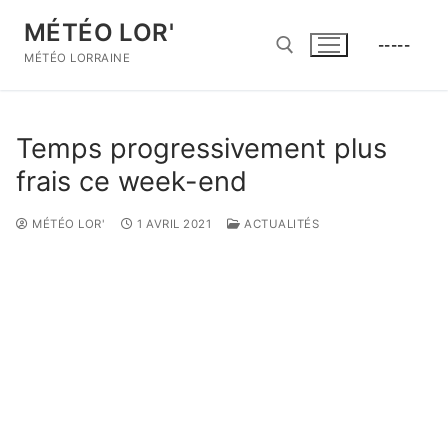
Aller
MÉTÉO LOR'
au
-----
contenu
MÉTÉO LORRAINE
Rechercher :
Temps progressivement plus
frais ce week-end
MÉTÉO LOR'
1 AVRIL 2021
ACTUALITÉS