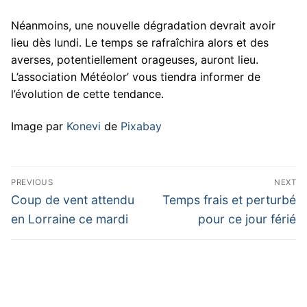
Néanmoins, une nouvelle dégradation devrait avoir
lieu dès lundi. Le temps se rafraîchira alors et des
averses, potentiellement orageuses, auront lieu.
L’association Météolor’ vous tiendra informer de
l’évolution de cette tendance.
Image par
Konevi
de
Pixabay
Navigation
PREVIOUS
NEXT
de
Previous
Next
Coup de vent attendu
Temps frais et perturbé
post:
post:
l’article
en Lorraine ce mardi
pour ce jour férié