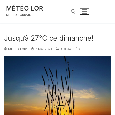
Aller
MÉTÉO LOR'
au
-----
contenu
MÉTÉO LORRAINE
Rechercher :
Jusqu’à 27°C ce dimanche!
MÉTÉO LOR'
7 MAI 2021
ACTUALITÉS