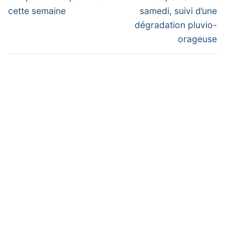
post:
post:
l’article
cette semaine
samedi, suivi d’une
dégradation pluvio-
orageuse