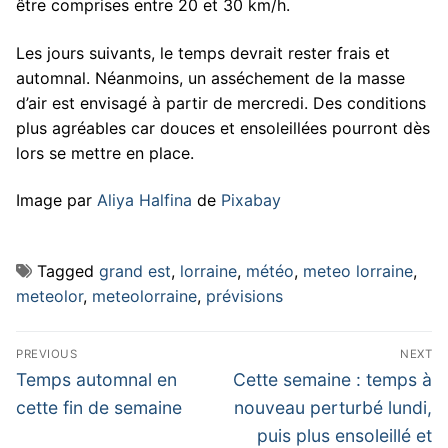
être comprises entre 20 et 30 km/h.
Les jours suivants, le temps devrait rester frais et
automnal. Néanmoins, un asséchement de la masse
d’air est envisagé à partir de mercredi. Des conditions
plus agréables car douces et ensoleillées pourront dès
lors se mettre en place.
Image par
Aliya Halfina
de
Pixabay
Tagged
grand est
,
lorraine
,
météo
,
meteo lorraine
,
meteolor
,
meteolorraine
,
prévisions
Navigation
PREVIOUS
NEXT
de
Previous
Next
Temps automnal en
Cette semaine : temps à
post:
post:
l’article
cette fin de semaine
nouveau perturbé lundi,
puis plus ensoleillé et