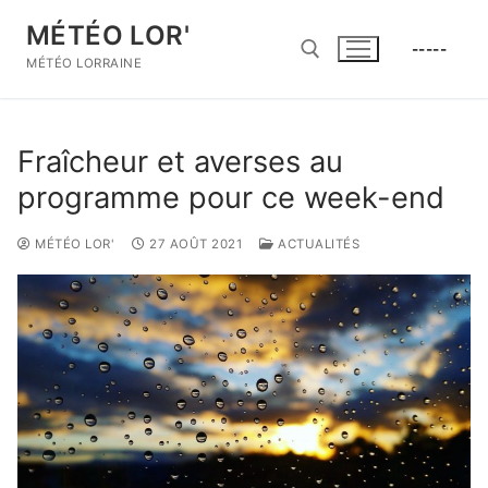
Aller
MÉTÉO LOR'
au
-----
contenu
MÉTÉO LORRAINE
Rechercher :
Fraîcheur et averses au
programme pour ce week-end
MÉTÉO LOR'
27 AOÛT 2021
ACTUALITÉS