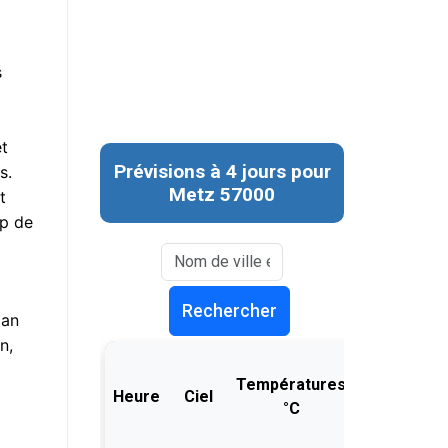
s
a
et
s.
t
up de
lan
n,