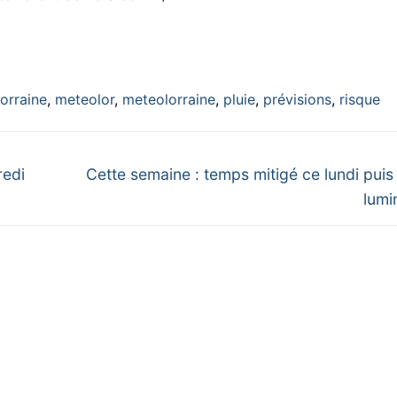
orraine
,
meteolor
,
meteolorraine
,
pluie
,
prévisions
,
risque
Next
redi
Cette semaine : temps mitigé ce lundi puis
post:
lumi