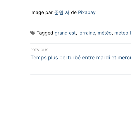
Image par
준원 서
de
Pixabay
Tagged
grand est
,
lorraine
,
météo
,
meteo l
Navigation
PREVIOUS
Previous
de
Temps plus perturbé entre mardi et merc
post:
l’article