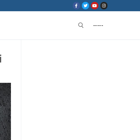
-----
Rechercher :
i