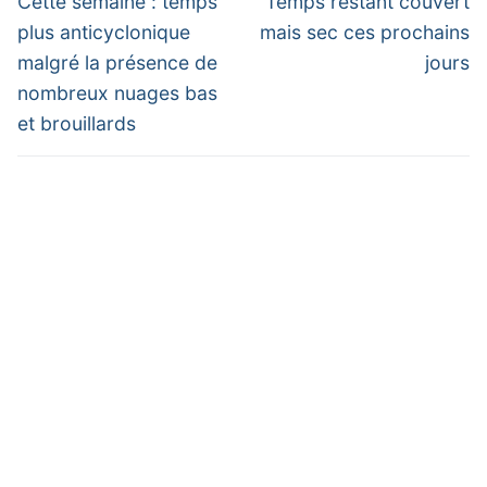
de
Cette semaine : temps
Temps restant couvert
post:
post:
l’article
plus anticyclonique
mais sec ces prochains
malgré la présence de
jours
nombreux nuages bas
et brouillards