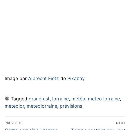
Image par
Albrecht Fietz
de
Pixabay
Tagged
grand est
,
lorraine
,
météo
,
meteo lorraine
,
meteolor
,
meteolorraine
,
prévisions
Navigation
PREVIOUS
NEXT
Previous
Next