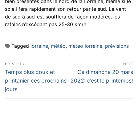
bien présentes dans le nord de la Lorraine, même si le
soleil fera rapidement son retour par le sud. Le vent
de sud à sud-est soufflera de façon modérée, les
rafales n’excédant pas 25-30 km/h.
Tagged
lorraine
,
météo
,
meteo lorraine
,
prévisions
Navigation
PREVIOUS
NEXT
de
Previous
Next
Temps plus doux et
Ce dimanche 20 mars
post:
post:
l’article
printanier ces prochains
2022: c’est le printemps!
jours