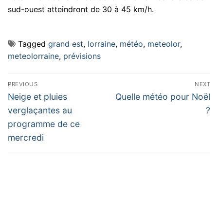
sud-ouest atteindront de 30 à 45 km/h.
Tagged
grand est
,
lorraine
,
météo
,
meteolor
,
meteolorraine
,
prévisions
Navigation
PREVIOUS
NEXT
de
Previous
Next
Neige et pluies
Quelle météo pour Noël
post:
post:
l’article
verglaçantes au
?
programme de ce
mercredi