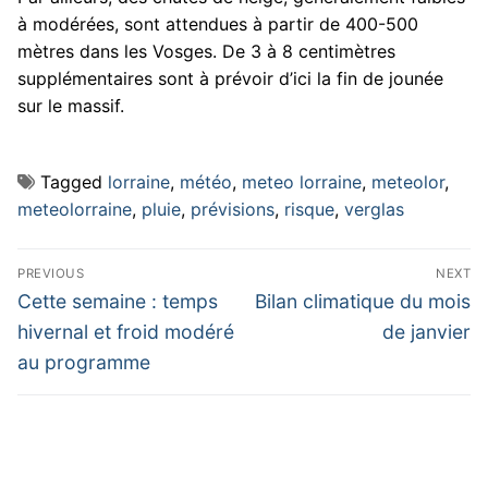
à modérées, sont attendues à partir de 400-500
mètres dans les Vosges. De 3 à 8 centimètres
supplémentaires sont à prévoir d’ici la fin de jounée
sur le massif.
Tagged
lorraine
,
météo
,
meteo lorraine
,
meteolor
,
meteolorraine
,
pluie
,
prévisions
,
risque
,
verglas
Navigation
PREVIOUS
NEXT
de
Previous
Next
Cette semaine : temps
Bilan climatique du mois
post:
post:
l’article
hivernal et froid modéré
de janvier
au programme