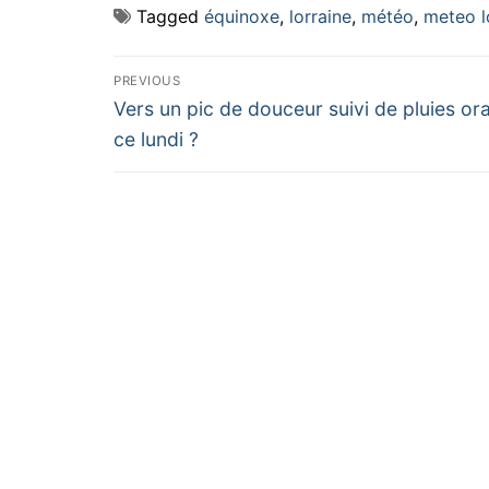
Tagged
équinoxe
,
lorraine
,
météo
,
meteo l
Navigation
PREVIOUS
Previous
de
Vers un pic de douceur suivi de pluies o
post:
ce lundi ?
l’article