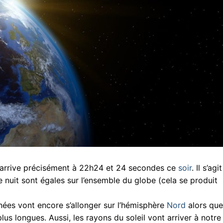
l arrive précisément à 22h24 et 24 secondes ce
soir
. Il s’agi
e nuit sont égales sur l’ensemble du globe (cela se produit
rnées vont encore s’allonger sur l’hémisphère
Nord
alors que
lus longues. Aussi, les rayons du soleil vont arriver à notre