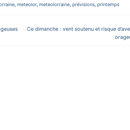
orraine
,
meteolor
,
meteolorraine
,
prévisions
,
printemps
Next
rageuses
Ce dimanche : vent soutenu et risque d’av
post:
orage