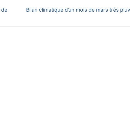
Next
 de
Bilan climatique d’un mois de mars très plu
post: