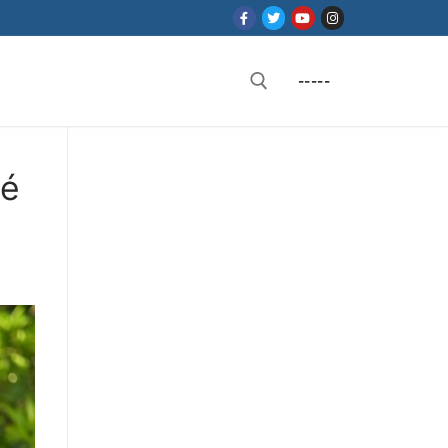
-----
Rechercher :
té