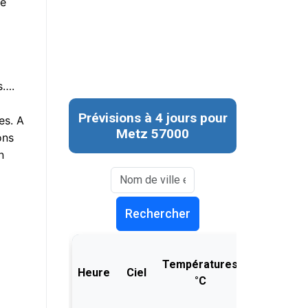
ne
s….
es. A
ons
n