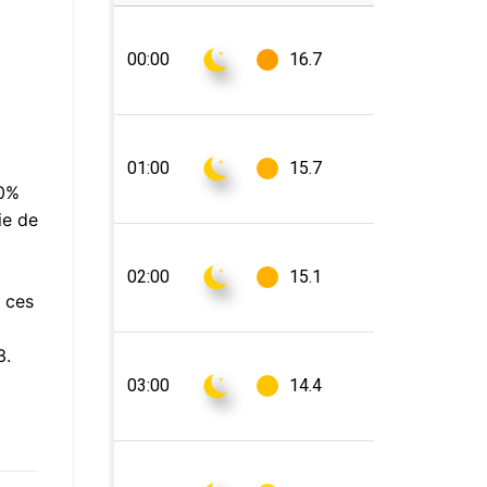
50%
ie de
e ces
3.