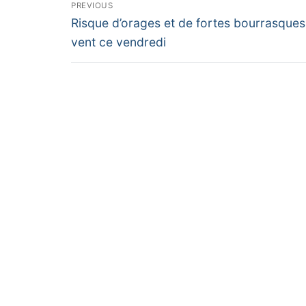
Navigation
PREVIOUS
Previous
de
Risque d’orages et de fortes bourrasques
post:
vent ce vendredi
l’article