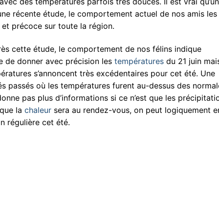
 avec des températures parfois très douces. Il est vrai qu’u
 une récente étude, le comportement actuel de nos amis les
 et précoce sur toute la région.
rès cette étude, le comportement de nos félins indique
le de donner avec précision les
températures
du 21 juin mai
pératures s’annoncent très excédentaires pour cet été. Une
és passés où les températures furent au-dessus des normal
 donne pas plus d’informations si ce n’est que les précipitati
 que la
chaleur
sera au rendez-vous, on peut logiquement e
 régulière cet été.