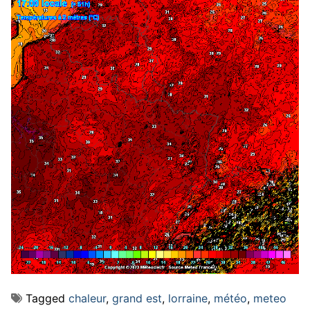
Tagged
chaleur
,
grand est
,
lorraine
,
météo
,
meteo