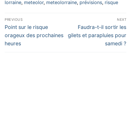
lorraine
,
meteolor
,
meteolorraine
,
prévisions
,
risque
Navigation
PREVIOUS
NEXT
de
Previous
Next
Point sur le risque
Faudra-t-il sortir les
post:
post:
l’article
orageux des prochaines
gilets et parapluies pour
heures
samedi ?