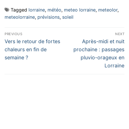
Tagged
lorraine
,
météo
,
meteo lorraine
,
meteolor
,
meteolorraine
,
prévisions
,
soleil
Navigation
PREVIOUS
NEXT
de
Previous
Next
Vers le retour de fortes
Après-midi et nuit
post:
post:
l’article
chaleurs en fin de
prochaine : passages
semaine ?
pluvio-orageux en
Lorraine