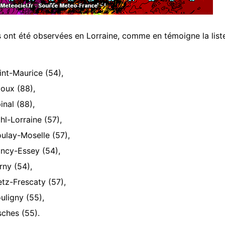
s ont été observées en Lorraine, comme en témoigne la liste
nt-Maurice (54),
oux (88),
nal (88),
l-Lorraine (57),
ulay-Moselle (57),
ncy-Essey (54),
ny (54),
tz-Frescaty (57),
ligny (55),
ches (55).