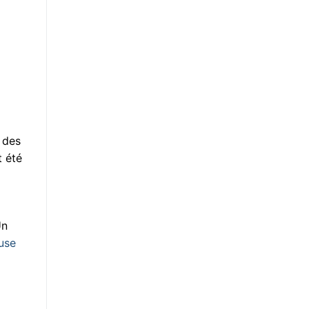
, des
t été
Un
use