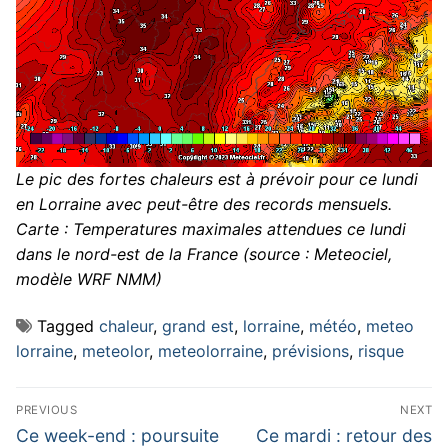
Le pic des fortes chaleurs est à prévoir pour ce lundi
en Lorraine avec peut-être des records mensuels.
Carte : Temperatures maximales attendues ce lundi
dans le nord-est de la France (source : Meteociel,
modèle WRF NMM)
Tagged
chaleur
,
grand est
,
lorraine
,
météo
,
meteo
lorraine
,
meteolor
,
meteolorraine
,
prévisions
,
risque
Navigation
PREVIOUS
NEXT
de
Previous
Next
Ce week-end : poursuite
Ce mardi : retour des