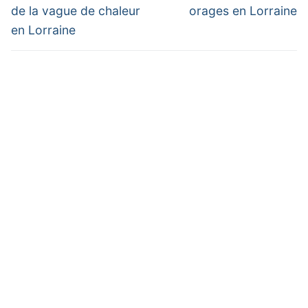
post:
post:
l’article
de la vague de chaleur
orages en Lorraine
en Lorraine