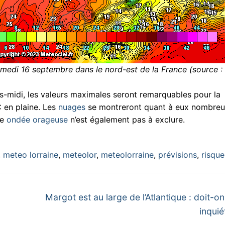
edi 16 septembre dans le nord-est de la France (source :
rès-midi, les valeurs maximales seront remarquables pour la
 en plaine. Les
nuages
se montreront quant à eux nombreu
ne
ondée orageuse
n’est également pas à exclure.
,
meteo lorraine
,
meteolor
,
meteolorraine
,
prévisions
,
risque
Next
Margot est au large de l’Atlantique : doit-on
post:
inquié