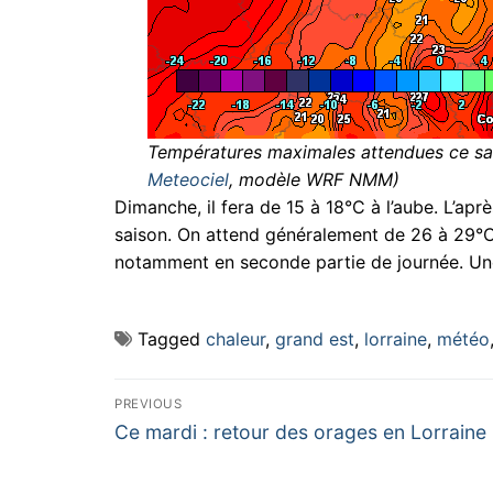
Températures maximales attendues ce sam
Meteociel
, modèle WRF NMM)
Dimanche, il fera de 15 à 18°C à l’aube. L’ap
saison. On attend généralement de 26 à 29°C
notamment en seconde partie de journée. U
Tagged
chaleur
,
grand est
,
lorraine
,
météo
Navigation
PREVIOUS
Previous
de
Ce mardi : retour des orages en Lorraine
post:
l’article