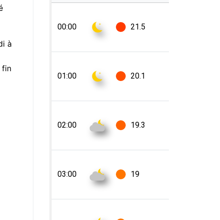
é
di à
 fin