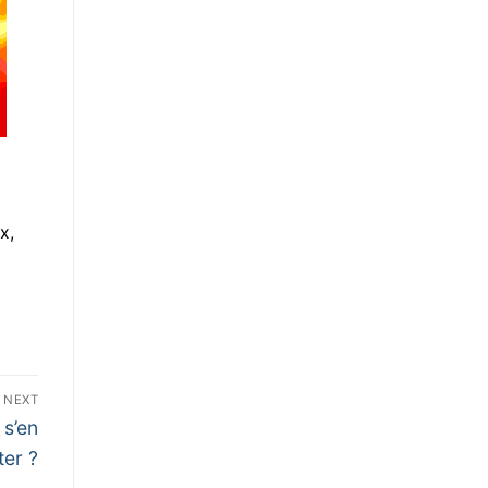
x,
NEXT
 s’en
ter ?