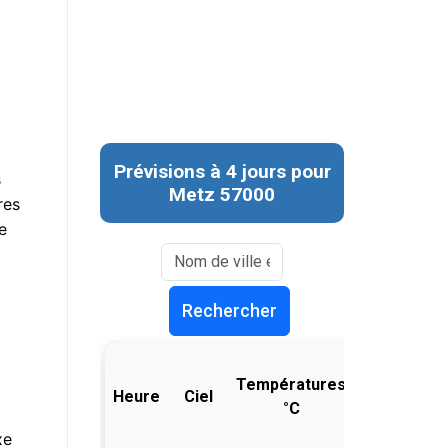
s
res
e
xe