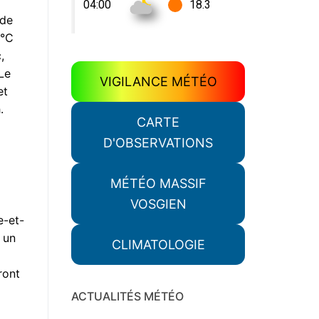
 de
4°C
,
 Le
VIGILANCE MÉTÉO
et
.
CARTE
D'OBSERVATIONS
MÉTÉO MASSIF
VOSGIEN
e-et-
 un
CLIMATOLOGIE
ront
ACTUALITÉS MÉTÉO