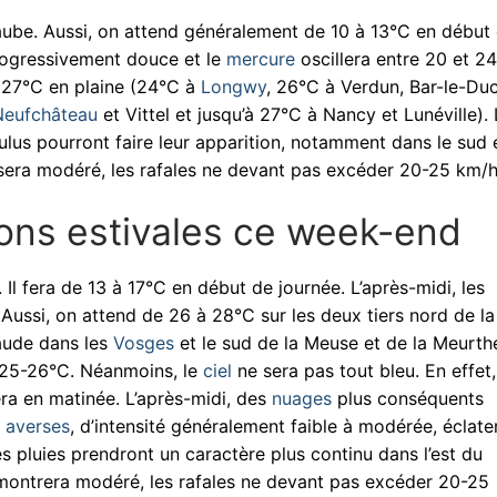
aube. Aussi, on attend généralement de 10 à 13°C en début
progressivement douce et le
mercure
oscillera entre 20 et 2
 à 27°C en plaine (24°C à
Longwy
, 26°C à Verdun, Bar-le-Duc
Neufchâteau
et Vittel et jusqu’à 27°C à Nancy et Lunéville).
ulus pourront faire leur apparition, notamment dans le sud 
t sera modéré, les rafales ne devant pas excéder 20-25 km/h
ions estivales ce week-end
 Il fera de 13 à 17°C en début de journée. L’après-midi, les
Aussi, on attend de 26 à 28°C sur les deux tiers nord de la
aude dans les
Vosges
et le sud de la Meuse et de la Meurth
 25-26°C. Néanmoins, le
ciel
ne sera pas tout bleu. En effet,
era en matinée. L’après-midi, des
nuages
plus conséquents
s
averses
, d’intensité généralement faible à modérée, éclate
es pluies prendront un caractère plus continu dans l’est du
 montrera modéré, les rafales ne devant pas excéder 20-25