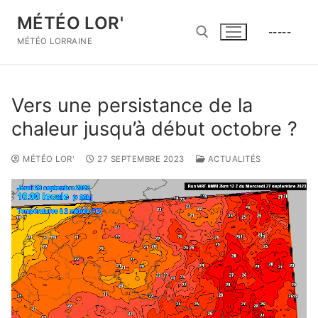
Aller
MÉTÉO LOR'
au
-----
contenu
MÉTÉO LORRAINE
Rechercher :
Vers une persistance de la
chaleur jusqu’à début octobre ?
MÉTÉO LOR'
27 SEPTEMBRE 2023
ACTUALITÉS