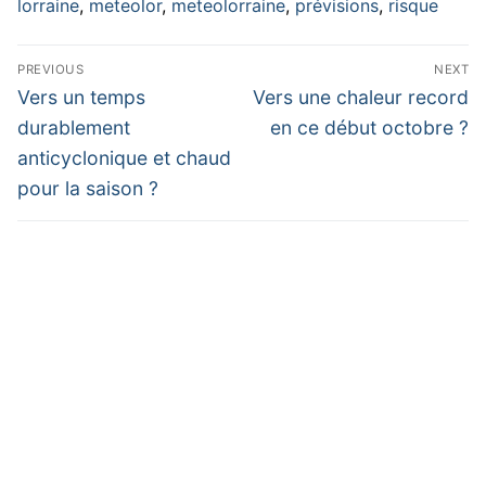
lorraine
,
meteolor
,
meteolorraine
,
prévisions
,
risque
Navigation
PREVIOUS
NEXT
de
Previous
Next
Vers un temps
Vers une chaleur record
post:
post:
l’article
durablement
en ce début octobre ?
anticyclonique et chaud
pour la saison ?