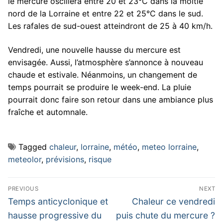
le mercure oscillera entre 20 et 23°C dans la moitié
nord de la Lorraine et entre 22 et 25°C dans le sud.
Les rafales de sud-ouest atteindront de 25 à 40 km/h.
Vendredi, une nouvelle hausse du mercure est
envisagée. Aussi, l’atmosphère s’annonce à nouveau
chaude et estivale. Néanmoins, un changement de
temps pourrait se produire le week-end. La pluie
pourrait donc faire son retour dans une ambiance plus
fraîche et automnale.
Tagged
chaleur
,
lorraine
,
météo
,
meteo lorraine
,
meteolor
,
prévisions
,
risque
Navigation
PREVIOUS
NEXT
de
Previous
Next
Temps anticyclonique et
Chaleur ce vendredi
post:
post:
l’article
hausse progressive du
puis chute du mercure ?