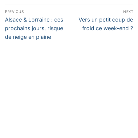
Navigation
PREVIOUS
NEXT
de
Previous
Next
Alsace & Lorraine : ces
Vers un petit coup de
post:
post:
l’article
prochains jours, risque
froid ce week-end ?
de neige en plaine