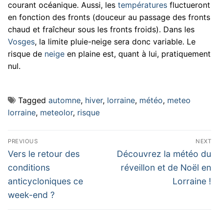
courant océanique. Aussi, les
températures
fluctueront
en fonction des fronts (douceur au passage des fronts
chaud et fraîcheur sous les fronts froids). Dans les
Vosges
, la limite pluie-neige sera donc variable. Le
risque de
neige
en plaine est, quant à lui, pratiquement
nul.
Tagged
automne
,
hiver
,
lorraine
,
météo
,
meteo
lorraine
,
meteolor
,
risque
Navigation
PREVIOUS
NEXT
de
Previous
Next
Vers le retour des
Découvrez la météo du
post:
post:
l’article
conditions
réveillon et de Noël en
anticycloniques ce
Lorraine !
week-end ?