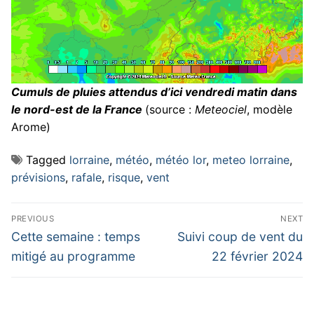
Cumuls de pluies attendus d’ici vendredi matin dans
le nord-est de la France
(source :
Meteociel
, modèle
Arome)
Tagged
lorraine
,
météo
,
météo lor
,
meteo lorraine
,
prévisions
,
rafale
,
risque
,
vent
Navigation
PREVIOUS
NEXT
de
Previous
Next
Cette semaine : temps
Suivi coup de vent du
post:
post:
l’article
mitigé au programme
22 février 2024