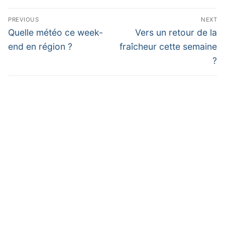
Navigation
PREVIOUS
NEXT
de
Previous
Next
Quelle météo ce week-
Vers un retour de la
post:
post:
l’article
end en région ?
fraîcheur cette semaine
?