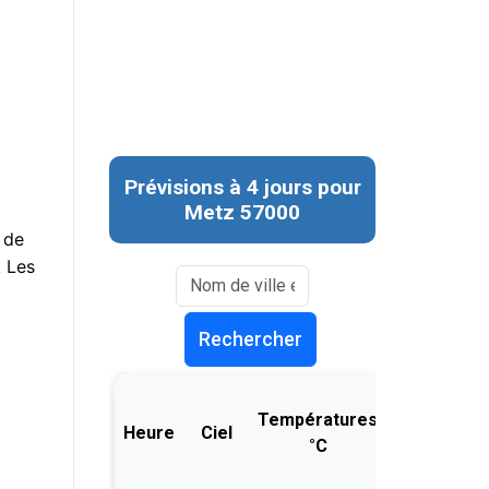
l de
. Les