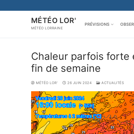
Aller
au
contenu
MÉTÉO LOR'
PRÉVISIONS
OBSER
MÉTÉO LORRAINE
Chaleur parfois forte 
fin de semaine
MÉTÉO LOR'
26 JUIN 2024
ACTUALITÉS