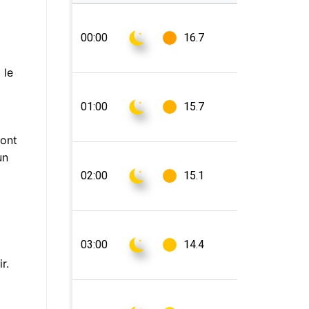
 le
dont
un
r.