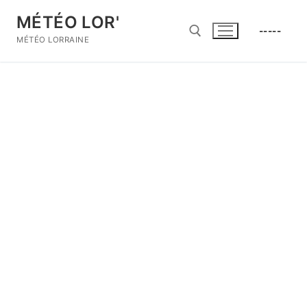
Aller
MÉTÉO LOR'
au
-----
contenu
MÉTÉO LORRAINE
Rechercher :