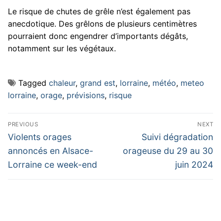
Le risque de chutes de grêle n’est également pas
anecdotique. Des grêlons de plusieurs centimètres
pourraient donc engendrer d’importants dégâts,
notamment sur les végétaux.
Tagged
chaleur
,
grand est
,
lorraine
,
météo
,
meteo
lorraine
,
orage
,
prévisions
,
risque
Navigation
PREVIOUS
NEXT
de
Previous
Next
Violents orages
Suivi dégradation
post:
post:
l’article
annoncés en Alsace-
orageuse du 29 au 30
Lorraine ce week-end
juin 2024