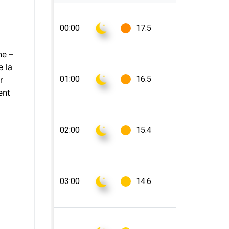
ne –
e la
r
ent