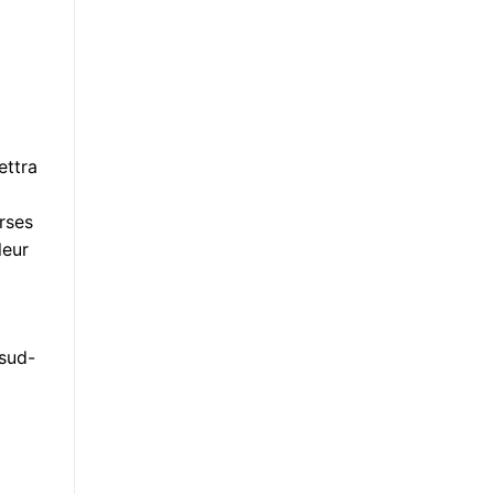
ettra
rses
leur
 sud-