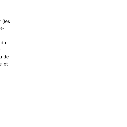
 (les
t-
 du
e
eu de
e-et-