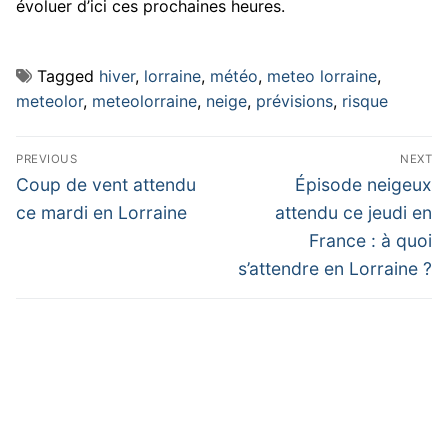
évoluer d’ici ces prochaines heures.
Tagged
hiver
,
lorraine
,
météo
,
meteo lorraine
,
meteolor
,
meteolorraine
,
neige
,
prévisions
,
risque
Navigation
PREVIOUS
NEXT
de
Previous
Next
Coup de vent attendu
Épisode neigeux
post:
post:
l’article
ce mardi en Lorraine
attendu ce jeudi en
France : à quoi
s’attendre en Lorraine ?