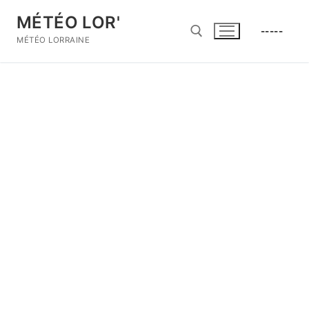
Aller
MÉTÉO LOR'
au
-----
contenu
MÉTÉO LORRAINE
Rechercher :