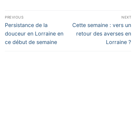
Navigation
PREVIOUS
NEXT
de
Previous
Next
Persistance de la
Cette semaine : vers un
post:
post:
l’article
douceur en Lorraine en
retour des averses en
ce début de semaine
Lorraine ?