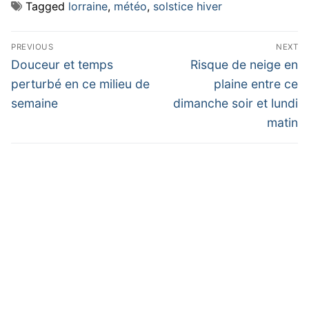
Tagged
lorraine
,
météo
,
solstice hiver
Navigation
PREVIOUS
NEXT
de
Previous
Next
Douceur et temps
Risque de neige en
post:
post:
l’article
perturbé en ce milieu de
plaine entre ce
semaine
dimanche soir et lundi
matin