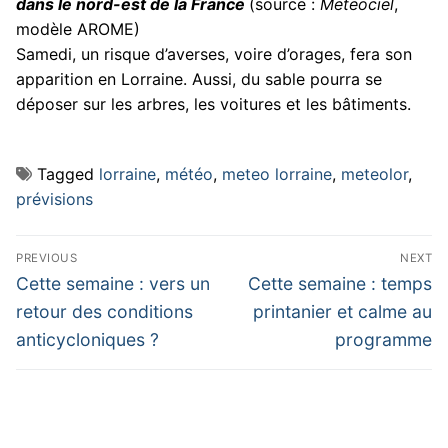
dans le nord-est de la France
(source :
Meteociel
,
modèle AROME)
Samedi, un risque d’averses, voire d’orages, fera son
apparition en Lorraine. Aussi, du sable pourra se
déposer sur les arbres, les voitures et les bâtiments.
Tagged
lorraine
,
météo
,
meteo lorraine
,
meteolor
,
prévisions
Navigation
PREVIOUS
NEXT
de
Previous
Next
Cette semaine : vers un
Cette semaine : temps
post:
post:
l’article
retour des conditions
printanier et calme au
anticycloniques ?
programme