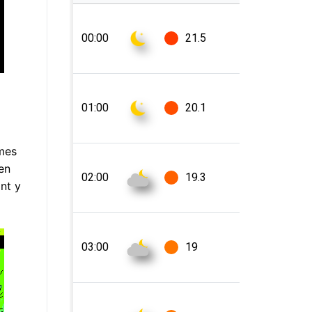
rmes
en
ant y