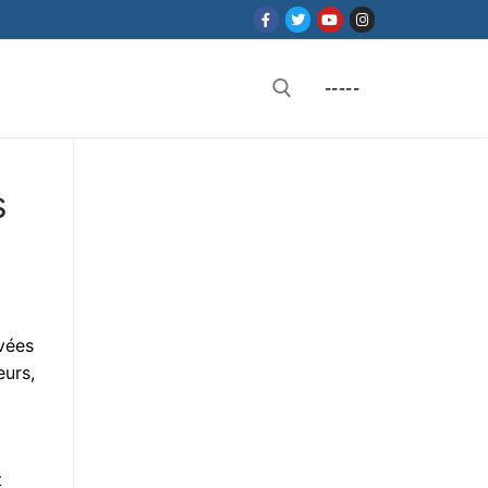
-----
Rechercher :
s
rvées
eurs,
t