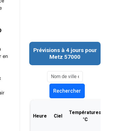
ce
e
?
à
r en
x
ir