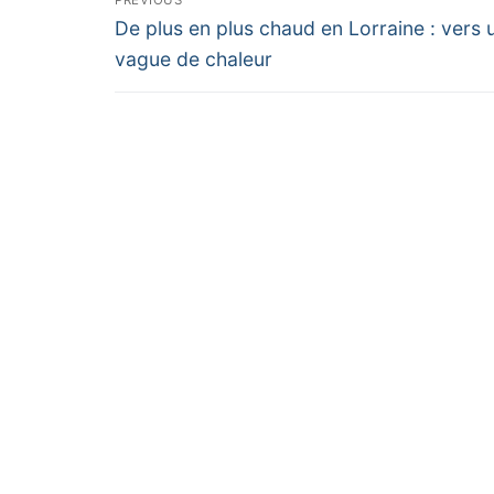
Previous
de
De plus en plus chaud en Lorraine : vers 
post:
vague de chaleur
l’article