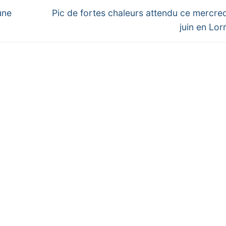
Next
une
Pic de fortes chaleurs attendu ce mercre
post:
juin en Lor