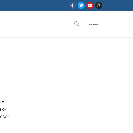
-----
Rechercher :
ses
ek-
sser