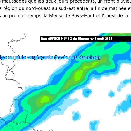
 maussades que les deux jours précédents, un front pluvie
a région du nord-ouest au sud-est entre la fin de matinée et
s un premier temps, la Meuse, le Pays-Haut et l’ouest de la