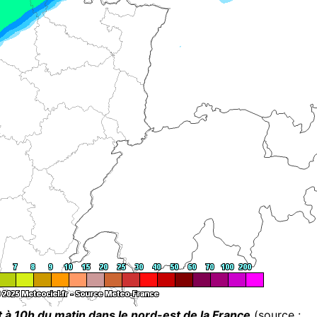
 à 10h du matin dans le nord-est de la France
(source :