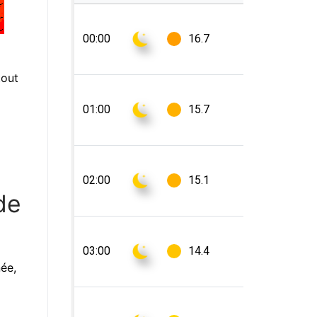
tout
de
née,