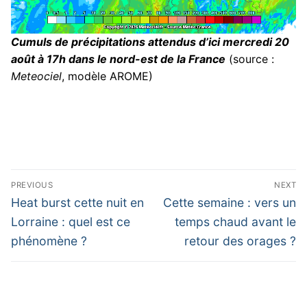
Cumuls de précipitations attendus d’ici mercredi 20
août à 17h dans le nord-est de la France
(source :
Meteociel
, modèle AROME)
Navigation
PREVIOUS
NEXT
de
Previous
Next
Heat burst cette nuit en
Cette semaine : vers un
post:
post:
l’article
Lorraine : quel est ce
temps chaud avant le
phénomène ?
retour des orages ?