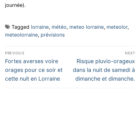
journée).
Tagged
lorraine
,
météo
,
meteo lorraine
,
meteolor
,
meteolorraine
,
prévisions
Navigation
PREVIOUS
NEXT
de
Previous
Next
Fortes averses voire
Risque pluvio-orageux
post:
post:
l’article
orages pour ce soir et
dans la nuit de samedi à
cette nuit en Lorraine
dimanche et dimanche.