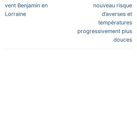
post:
post:
l’article
vent Benjamin en
nouveau risque
Lorraine
d’averses et
températures
progressivement plus
douces