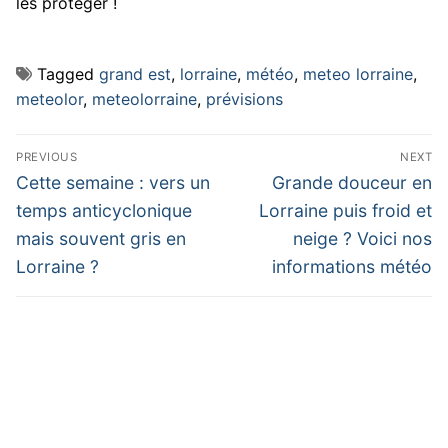
les protéger !
Tagged
grand est
,
lorraine
,
météo
,
meteo lorraine
,
meteolor
,
meteolorraine
,
prévisions
Navigation
PREVIOUS
NEXT
de
Previous
Next
Cette semaine : vers un
Grande douceur en
post:
post:
l’article
temps anticyclonique
Lorraine puis froid et
mais souvent gris en
neige ? Voici nos
Lorraine ?
informations météo