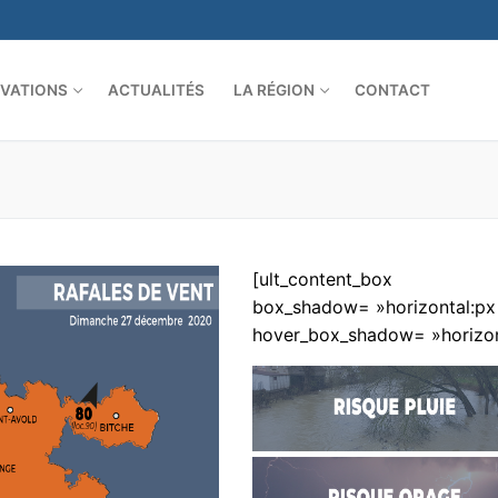
VATIONS
ACTUALITÉS
LA RÉGION
CONTACT
[ult_content_box
box_shadow= »horizontal:px|v
hover_box_shadow= »horizonta