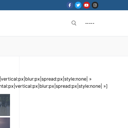
-----
Rechercher :
ertical:px|blur:px|spread:px|style:none| »
l:px|vertical:px|blur:px|spread:px|style:none| »]