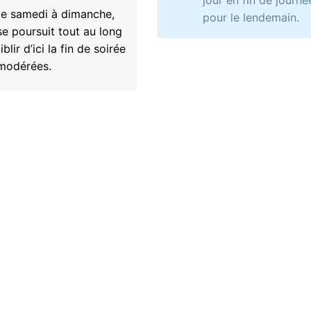
jour en fin de journé
 de samedi à dimanche,
pour le lendemain.
se poursuit tout au long
lir d’ici la fin de soirée
 modérées.