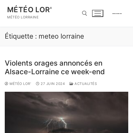
Aller
MÉTÉO LOR'
au
-----
contenu
MÉTÉO LORRAINE
Étiquette :
meteo lorraine
Rechercher :
Violents orages annoncés en
Alsace-Lorraine ce week-end
MÉTÉO LOR'
27 JUIN 2024
ACTUALITÉS