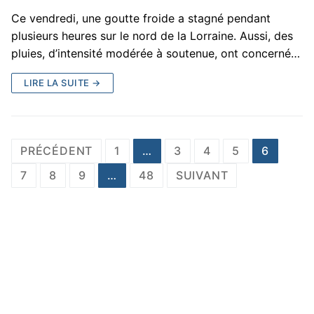
Ce vendredi, une goutte froide a stagné pendant
plusieurs heures sur le nord de la Lorraine. Aussi, des
pluies, d’intensité modérée à soutenue, ont concerné…
LIRE LA SUITE →
Pagination
PRÉCÉDENT
1
…
3
4
5
6
des
7
8
9
…
48
SUIVANT
publications