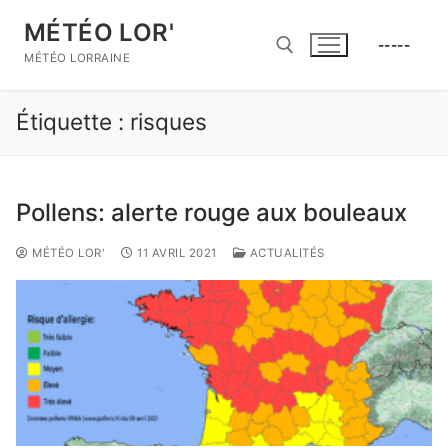
Aller
MÉTÉO LOR'
au
-----
contenu
MÉTÉO LORRAINE
Étiquette :
risques
Rechercher :
Pollens: alerte rouge aux bouleaux
MÉTÉO LOR'
11 AVRIL 2021
ACTUALITÉS