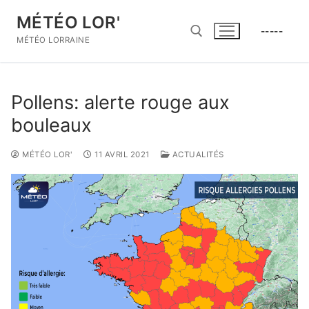
Aller
MÉTÉO LOR'
au
-----
contenu
MÉTÉO LORRAINE
Rechercher :
Pollens: alerte rouge aux
bouleaux
MÉTÉO LOR'
11 AVRIL 2021
ACTUALITÉS