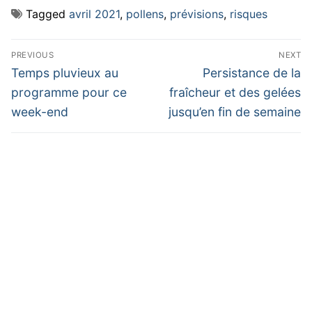
Tagged
avril 2021
,
pollens
,
prévisions
,
risques
Navigation
PREVIOUS
NEXT
de
Previous
Next
Temps pluvieux au
Persistance de la
post:
post:
l’article
programme pour ce
fraîcheur et des gelées
week-end
jusqu’en fin de semaine